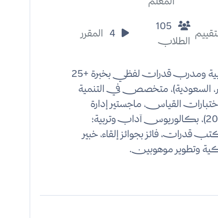
المعلم
105
تقييم
4
المقرر
الطلاب
معلم عربية ومدرب قدرات لفظي بخبرة +25
ر، السعودية)، متخصص في التنمية
اختبارات القياس، ماجستير إدارة
تربوية (2021)، بكالوريوس آداب وتربية؛
قدرات، فائز بجوائز إلقاء، خبير
ية وتطوير موهوبين.