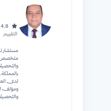
4.8
التقييم
مستشار 
متخصص ف
والتحصيل
بالمملكة
لدى العد
ومؤلف لس
والتحصيل