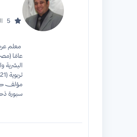
5
ال
عامًا (مص
البشرية و
مؤلف كتب 
سبورة ذك